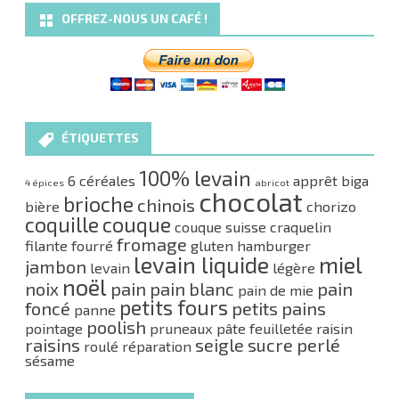
OFFREZ-NOUS UN CAFÉ !
ÉTIQUETTES
100% levain
6 céréales
apprêt
biga
4 épices
abricot
chocolat
brioche
chinois
bière
chorizo
coquille
couque
couque suisse
craquelin
fromage
filante
fourré
gluten
hamburger
levain liquide
miel
jambon
levain
légère
noël
noix
pain
pain blanc
pain
pain de mie
petits fours
foncé
petits pains
panne
poolish
pointage
pruneaux
pâte feuilletée
raisin
raisins
seigle
sucre perlé
roulé
réparation
sésame