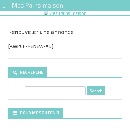
Mes Pains maison
Skip
to
content
Renouveler une annonce
[AWPCP-RENEW-AD]
RECHERCHE
S
e
a
r
POUR ME SOUTENIR
c
h