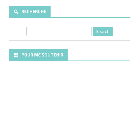
RECHERCHE
S
e
a
r
POUR ME SOUTENIR
c
h