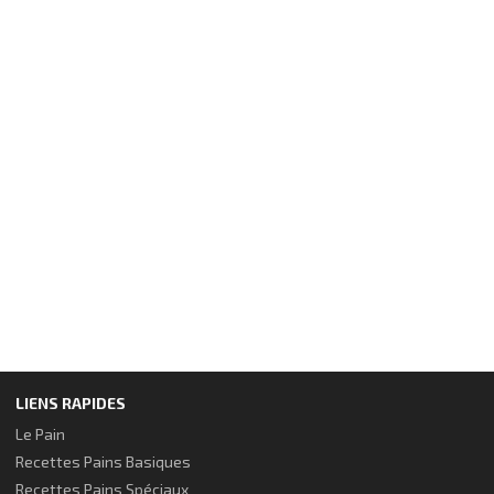
LIENS RAPIDES
Le Pain
Recettes Pains Basiques
Recettes Pains Spéciaux