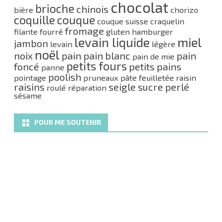
chocolat
brioche
chinois
bière
chorizo
coquille
couque
couque suisse
craquelin
fromage
filante
fourré
gluten
hamburger
levain liquide
miel
jambon
levain
légère
noël
noix
pain
pain blanc
pain
pain de mie
petits fours
foncé
petits pains
panne
poolish
pointage
pruneaux
pâte feuilletée
raisin
raisins
seigle
sucre perlé
roulé
réparation
sésame
POUR ME SOUTENIR