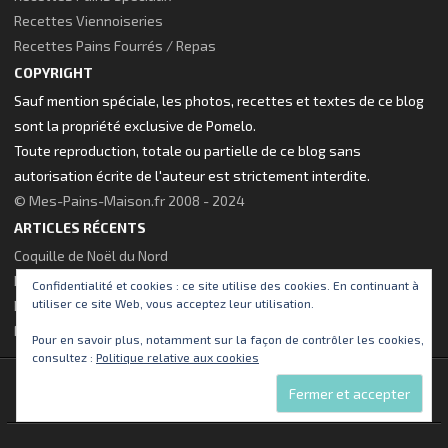
Recettes Viennoiseries
Recettes Pains Fourrés / Repas
COPYRIGHT
Sauf mention spéciale, les photos, recettes et textes de ce blog
sont la propriété exclusive de Pomelo.
Toute reproduction, totale ou partielle de ce blog sans
autorisation écrite de l'auteur est strictement interdite.
© Mes-Pains-Maison.fr 2008 - 2024
ARTICLES RÉCENTS
Coquille de Noël du Nord
Brioche à la fleur d’oranger
Confidentialité et cookies : ce site utilise des cookies. En continuant à
utiliser ce site Web, vous acceptez leur utilisation.
Pains Poêlés pour le gouter
Nouveau thème visuel pour le site !
Pour en savoir plus, notamment sur la façon de contrôler les cookies,
consultez :
Politique relative aux cookies