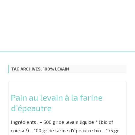
Skip
to
content
TAG ARCHIVES:
100% LEVAIN
Pain au levain à la farine
d’épeautre
Ingrédients : – 500 gr de levain liquide * (bio of
course!) – 100 gr de farine d’épeautre bio – 175 gr