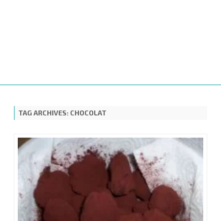
Skip
to
content
TAG ARCHIVES:
CHOCOLAT