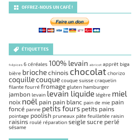
OFFREZ-NOUS UN CAFÉ !
ÉTIQUETTES
100% levain
6 céréales
apprêt
biga
4 épices
abricot
chocolat
brioche
chinois
bière
chorizo
coquille
couque
couque suisse
craquelin
fromage
filante
fourré
gluten
hamburger
levain liquide
miel
jambon
levain
légère
noël
noix
pain
pain blanc
pain
pain de mie
petits fours
foncé
petits pains
panne
poolish
pointage
pruneaux
pâte feuilletée
raisin
raisins
seigle
sucre perlé
roulé
réparation
sésame