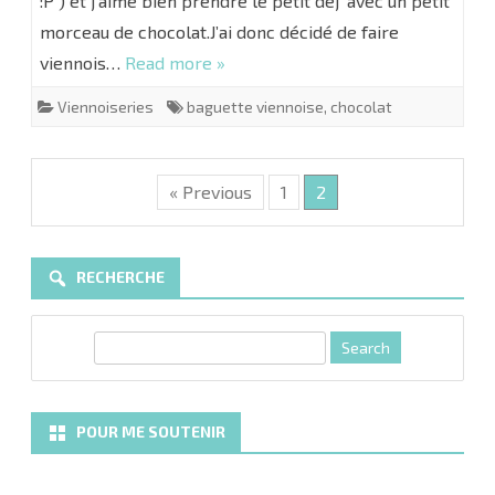
:P ) et j’aime bien prendre le petit déj’ avec un petit
morceau de chocolat.J’ai donc décidé de faire
viennois…
Read more »
Viennoiseries
baguette viennoise
,
chocolat
« Previous
1
2
RECHERCHE
S
e
a
r
POUR ME SOUTENIR
c
h