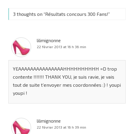
3 thoughts on “
Résultats concours 300 Fans!
”
lilimignonne
22 février 2013 at 16 h 36 min
YEAAAAAAAAAAAAAAAHHHHHHHHHH =D trop
contente !!!!!!! THANK YOU, je suis ravie, je vais
tout de suite t’envoyer mes coordonnées :) ! youpi
youpi !
lilimignonne
22 février 2013 at 16 h 39 min