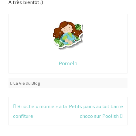
A très bientôt ;)
Pomelo
La Vie du Blog
Navigation
Brioche « momie » à la
Petits pains au lait barre
de
confiture
choco sur Poolish
l’article