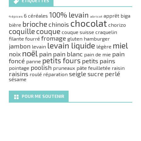
ÉTIQUETTES
100% levain
6 céréales
apprêt
biga
4 épices
abricot
chocolat
brioche
chinois
bière
chorizo
coquille
couque
couque suisse
craquelin
fromage
filante
fourré
gluten
hamburger
levain liquide
miel
jambon
levain
légère
noël
noix
pain
pain blanc
pain
pain de mie
petits fours
foncé
petits pains
panne
poolish
pointage
pruneaux
pâte feuilletée
raisin
raisins
seigle
sucre perlé
roulé
réparation
sésame
POUR ME SOUTENIR