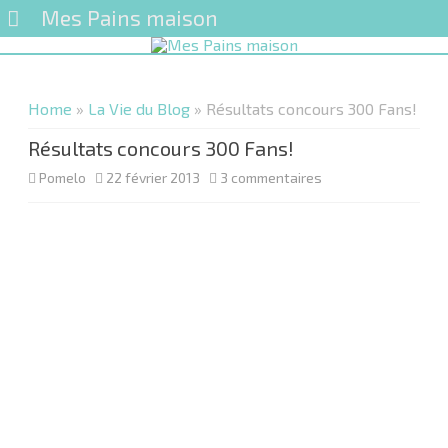
Mes Pains maison
Skip
to
content
Home
»
La Vie du Blog
» Résultats concours 300 Fans!
Résultats concours 300 Fans!
sur
Pomelo
22 février 2013
3 commentaires
Résultats
concours
300
Fans!