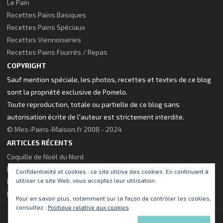
Le Pain
Recettes Pains Basiques
Recettes Pains Spéciaux
Recettes Viennoiseries
Recettes Pains Fourrés / Repas
COPYRIGHT
Sauf mention spéciale, les photos, recettes et textes de ce blog
sont la propriété exclusive de Pomelo.
Toute reproduction, totale ou partielle de ce blog sans
autorisation écrite de l'auteur est strictement interdite.
© Mes-Pains-Maison.fr 2008 - 2024
ARTICLES RÉCENTS
Coquille de Noël du Nord
Brioche à la fleur d’oranger
Confidentialité et cookies : ce site utilise des cookies. En continuant à
utiliser ce site Web, vous acceptez leur utilisation.
Pains Poêlés pour le gouter
Nouveau thème visuel pour le site !
Pour en savoir plus, notamment sur la façon de contrôler les cookies,
consultez :
Politique relative aux cookies