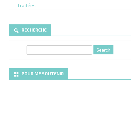
traitées
.
RECHERCHE
S
e
a
r
POUR ME SOUTENIR
c
h