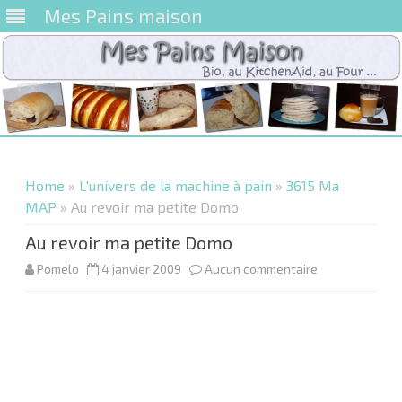
Mes Pains maison
Skip
to
content
Home
»
L'univers de la machine à pain
»
3615 Ma
MAP
» Au revoir ma petite Domo
Au revoir ma petite Domo
sur
Pomelo
4 janvier 2009
Aucun commentaire
Au
revoir
ma
petite