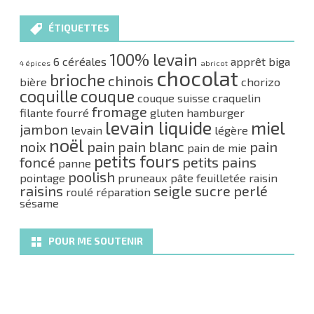
ÉTIQUETTES
100% levain
6 céréales
apprêt
biga
4 épices
abricot
chocolat
brioche
chinois
bière
chorizo
coquille
couque
couque suisse
craquelin
fromage
filante
fourré
gluten
hamburger
levain liquide
miel
jambon
levain
légère
noël
noix
pain
pain blanc
pain
pain de mie
petits fours
foncé
petits pains
panne
poolish
pointage
pruneaux
pâte feuilletée
raisin
raisins
seigle
sucre perlé
roulé
réparation
sésame
POUR ME SOUTENIR