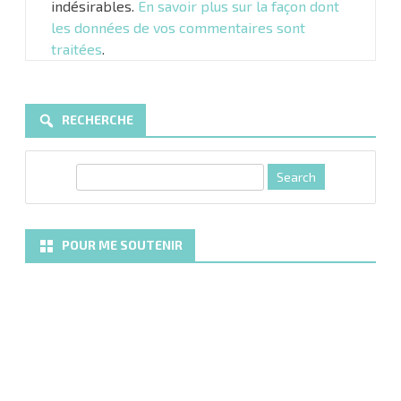
indésirables.
En savoir plus sur la façon dont
les données de vos commentaires sont
traitées
.
RECHERCHE
S
e
a
r
POUR ME SOUTENIR
c
h