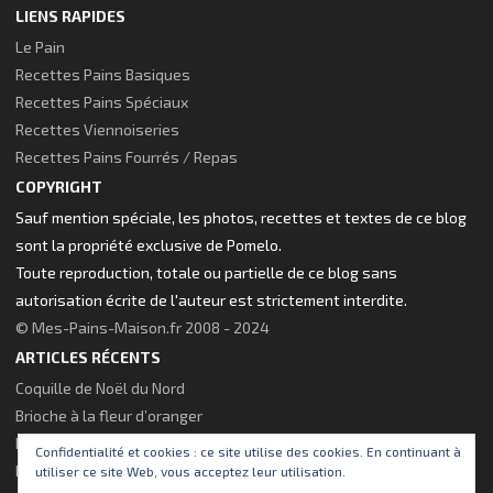
LIENS RAPIDES
Le Pain
Recettes Pains Basiques
Recettes Pains Spéciaux
Recettes Viennoiseries
Recettes Pains Fourrés / Repas
COPYRIGHT
Sauf mention spéciale, les photos, recettes et textes de ce blog
sont la propriété exclusive de Pomelo.
Toute reproduction, totale ou partielle de ce blog sans
autorisation écrite de l'auteur est strictement interdite.
© Mes-Pains-Maison.fr 2008 - 2024
ARTICLES RÉCENTS
Coquille de Noël du Nord
Brioche à la fleur d’oranger
Pains Poêlés pour le gouter
Confidentialité et cookies : ce site utilise des cookies. En continuant à
Nouveau thème visuel pour le site !
utiliser ce site Web, vous acceptez leur utilisation.