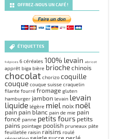
OFFREZ-NOUS UN CAFÉ !
ÉTIQUETTES
100% levain
6 céréales
4 épices
abricot
brioche
chinois
apprêt
biga
bière
chocolat
coquille
chorizo
couque
couque suisse
craquelin
fromage
filante
fourré
gluten
levain
jambon
hamburger
levain
liquide
miel
noël
noix
légère
pain
pain blanc
pain
pain de mie
petits fours
foncé
petits
panne
pains
poolish
pointage
pruneaux
pâte
raisins
feuilletée
raisin
roulé
seigle
sucre perlé
réparation