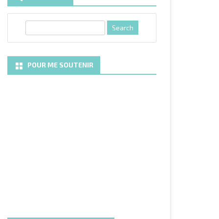
S
e
a
r
POUR ME SOUTENIR
c
h