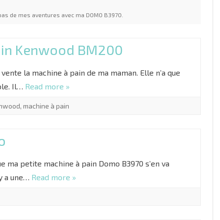
pas de mes aventures avec ma DOMO B3970.
UX
EN VRAC
S /
pain Kenwood BM200
n vente la machine à pain de ma maman. Elle n’a que
ble. Il…
Read more »
nwood
,
machine à pain
o
que ma petite machine à pain Domo B3970 s’en va
l y a une…
Read more »