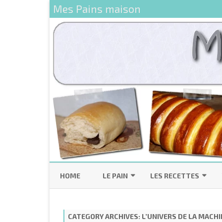
Mes Pains maison
HOME
LE PAIN
LES RECETTES
LES INGRÉDIENTS DE BASE
PAINS 100% LEVAIN
CATEGORY ARCHIVES:
L’UNIVERS DE LA MACHI
LE LEVAIN NATUREL
RECETTES PAINS BASIQU