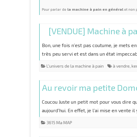
Pour parler de
la machine à pain en général
et non 
LE MATÉRIEL
RECETTES PAINS SPÉCIA
ETAPES ET TECHNIQUES DE
RECETTES PAINS FOURRÉ
[VENDUE] Machine à 
FABRICATION
REPAS
VIENNOISERIES
Bon, une fois n’est pas coutume, je mets e
très peu servi et est dans un état impecca
TOUTES LES RECETTES …
L'univers de la machine à pain
à vendre
,
ke
Au revoir ma petite Dom
Coucou Juste un petit mot pour vous dire 
aujourd’hui. En effet, je l’ai mise en vente i
3615 Ma MAP