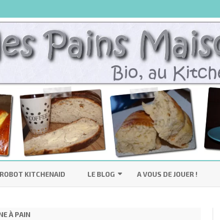
Skip
to
ROBOT KITCHENAID
LE BLOG
A VOUS DE JOUER !
content
VOS RÉALISATIONS
NE À PAIN
ES
MÉDIAS