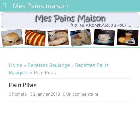
Mes Pains maison
Skip
to
content
Home
»
Recettes Boulange
»
Recettes Pains
Basiques
» Pain Pitas
Pain Pitas
sur
Pomelo
2 janvier 2013
Un commentaire
Pain
Pitas