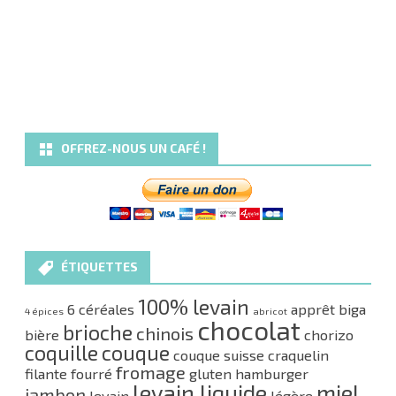
OFFREZ-NOUS UN CAFÉ !
ÉTIQUETTES
100% levain
6 céréales
apprêt
biga
4 épices
abricot
chocolat
brioche
chinois
bière
chorizo
coquille
couque
couque suisse
craquelin
fromage
filante
fourré
gluten
hamburger
levain liquide
miel
jambon
levain
légère