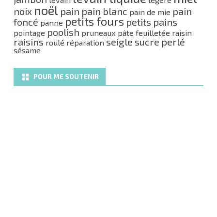
noël
noix
pain
pain blanc
pain
pain de mie
petits fours
foncé
petits pains
panne
poolish
pointage
pruneaux
pâte feuilletée
raisin
raisins
seigle
sucre perlé
roulé
réparation
sésame
POUR ME SOUTENIR