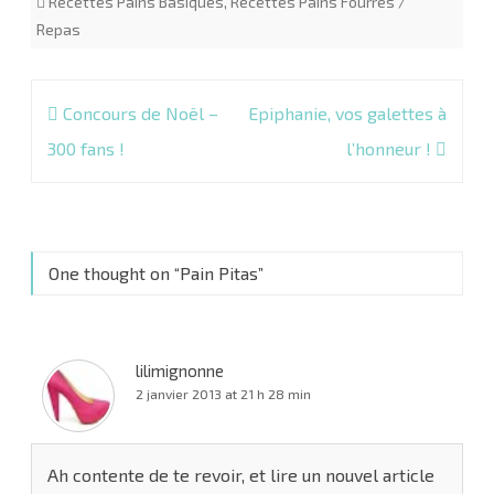
Recettes Pains Basiques
,
Recettes Pains Fourrés /
Repas
Navigation
Concours de Noël –
Epiphanie, vos galettes à
de
300 fans !
l’honneur !
l’article
One thought on “
Pain Pitas
”
lilimignonne
2 janvier 2013 at 21 h 28 min
Ah contente de te revoir, et lire un nouvel article