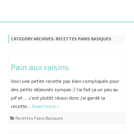
Skip
to
content
CATEGORY ARCHIVES:
RECETTES PAINS BASIQUES
Pain aux raisins
Voici une petite recette pas bien compliquée pour
des petits déjeunés sympas :) J’ai fait ça un peu au
pif et … c’est plutôt réussi donc j’ai gardé la
recette…
Read more »
Recettes Pains Basiques