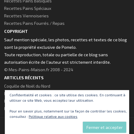
Recettes Pains Basiques
Recettes Pains Spéciaux
Recettes Viennoiseries
Recettes Pains Fourrés / Repas
COPYRIGHT
Sauf mention spéciale, les photos, recettes et textes de ce blog
sont la propriété exclusive de Pomelo.
Toute reproduction, totale ou partielle de ce blog sans
autorisation écrite de l'auteur est strictement interdite.
© Mes-Pains-Maison.fr 2008 - 2024
ARTICLES RÉCENTS
Coquille de Noël du Nord
Brioche à la fleur d’oranger
Confidentialité et cookies : ce site utilise des cookies. En continuant à
utiliser ce site Web, vous acceptez leur utilisation.
Pains Poêlés pour le gouter
Nouveau thème visuel pour le site !
Pour en savoir plus, notamment sur la façon de contrôler les cookies,
consultez :
Politique relative aux cookies