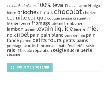
100% levain
6 céréales
apprêt
biga
4 épices
abricot
chocolat
brioche
chinois
bière
chorizo
coquille
couque
couque suisse
craquelin
fromage
filante
fourré
gluten
hamburger
levain liquide
miel
jambon
levain
légère
noël
noix
pain
pain blanc
pain
pain de mie
petits fours
foncé
petits pains
panne
poolish
pointage
pruneaux
pâte feuilletée
raisin
raisins
seigle
sucre perlé
roulé
réparation
sésame
POUR ME SOUTENIR