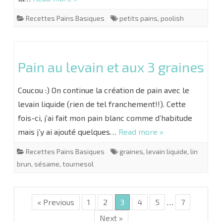
Recettes Pains Basiques
petits pains
,
poolish
Pain au levain et aux 3 graines
Coucou :) On continue la création de pain avec le
levain liquide (rien de tel franchement!!). Cette
fois-ci, j’ai fait mon pain blanc comme d’habitude
mais j’y ai ajouté quelques…
Read more »
Recettes Pains Basiques
graines
,
levain liquide
,
lin
brun
,
sésame
,
tournesol
« Previous
1
2
3
4
5
…
7
Next »