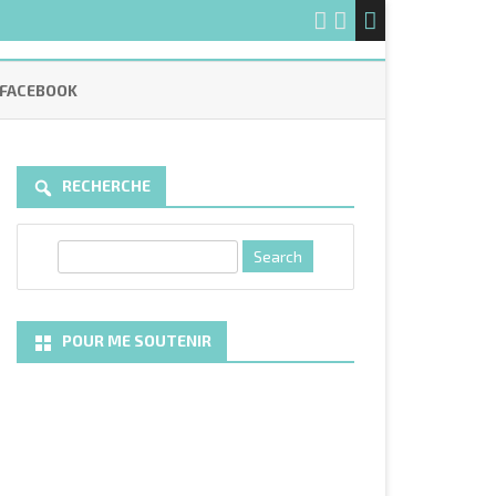
FACEBOOK
RECHERCHE
S
e
a
r
POUR ME SOUTENIR
c
h