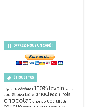
OFFREZ-NOUS UN CAFÉ !
ÉTIQUETTES
100% levain
6 céréales
4 épices
abricot
brioche
chinois
apprêt
biga
bière
chocolat
coquille
chorizo
couque
couque suisse
craquelin