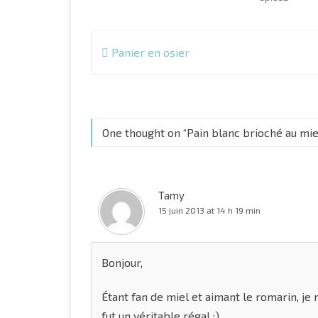
Navigation
Panier en osier
de
l’article
One thought on “
Pain blanc brioché au mie
Tamy
15 juin 2013 at 14 h 19 min
Bonjour,
Étant fan de miel et aimant le romarin, je
fut un véritable régal :).