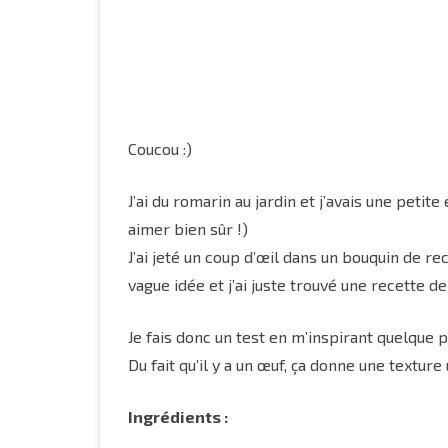
et
romar
Coucou :)
J’ai du romarin au jardin et j’avais une petit
aimer bien sûr !)
J’ai jeté un coup d’œil dans un bouquin de re
vague idée et j’ai juste trouvé une recette d
Je fais donc un test en m’inspirant quelque pe
Du fait qu’il y a un œuf, ça donne une texture
Ingrédients :