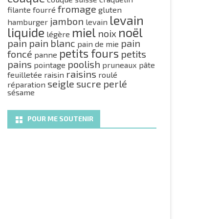
fromage
filante
fourré
gluten
levain
jambon
hamburger
levain
liquide
miel
noël
noix
légère
pain
pain blanc
pain
pain de mie
petits fours
foncé
petits
panne
pains
poolish
pointage
pruneaux
pâte
raisins
feuilletée
raisin
roulé
seigle
sucre perlé
réparation
sésame
POUR ME SOUTENIR