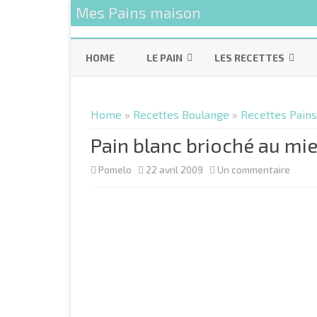
Mes Pains maison
HOME
LE PAIN
LES RECETTES
LES INGRÉDIENTS DE BASE
PAINS 100% LEVAIN
Home
»
Recettes Boulange
»
Recettes Pains
LE LEVAIN NATUREL
RECETTES PAINS BASIQU
Pain blanc brioché au mie
LE MATÉRIEL
RECETTES PAINS SPÉCIA
sur
Pomelo
22 avril 2009
Un commentaire
ETAPES ET TECHNIQUES DE
RECETTES PAINS FOURRÉ
Pain
FABRICATION
REPAS
blanc
VIENNOISERIES
brioc
TOUTES LES RECETTES …
au
miel