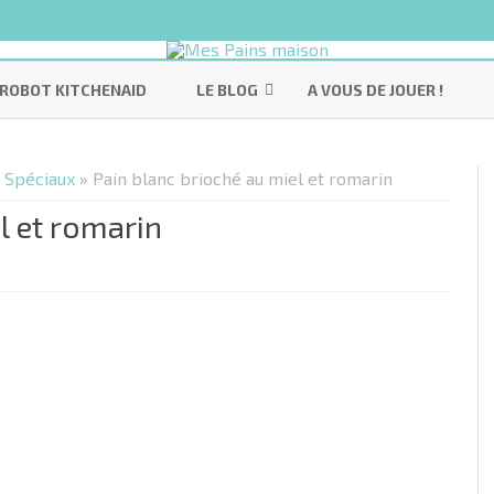
Skip
to
ROBOT KITCHENAID
LE BLOG
A VOUS DE JOUER !
content
VOS RÉALISATIONS
 Spéciaux
» Pain blanc brioché au miel et romarin
ES
MÉDIAS
l et romarin
UX
EN VRAC
S /
hé