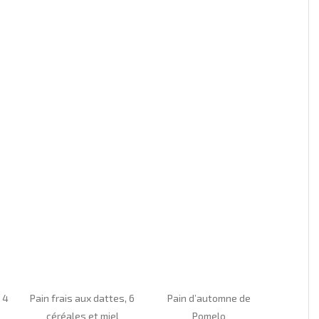
t 4
Pain frais aux dattes, 6
Pain d’automne de
céréales et miel
Pomelo